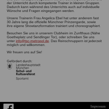
der Unterricht durch kompetente Trainer in kleinen Gruppen.
Dadurch kann während des Unterrichts auch auf individuelle
23. 06. 2020
Wünsche und Fragen eingegangen werden.
Erfolgreicher Wiedereinstieg
Unsere Trainerin Frau Angelica Ebel hat unter anderem fast
31. 05. 2020
30 Jahre lang die offizielle Münchner Prinzengarde, sowie
Erinnerungen aus einer Zeit vor Covid-19 – die Dritte
ihre eigene Showtanzformation trainiert und choreographiert.
30. 05. 2020
Besuchen Sie uns in unserem Clubheim im Zunfthaus (Nähe
Ab 8. Juni wird wieder getanzt
Goetheplatz und Sendlinger Tor), oder schreiben Sie uns
unter
info@tsc-metropol.de
. Das Reinschnuppern ist jederzeit
27. 05. 2020
möglich und willkommen.
Erinnerungen aus einer Zeit vor Covid-19 – die Zweite
Wir freuen uns auf Sie!
20. 05. 2020
Erinnerungen aus einer Zeit vor Covid-19 – die Erste
Gefördert durch:
20. 05. 2020
Aussetzen des Trainingsbetriebs – aktuelle Infos
18. 02. 2020
Die Garde unterwegs!
Impressum