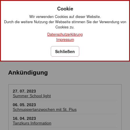
Tanzsportclub
Cookie
Metropol München e.V.
Wir verwenden Cookies auf dieser Website.
Durch die weitere Nutzung der Webseite stimmen Sie der Verwendung von
Cookies zu.
Datenschutzerklärung
Impressum
Schließen
Ankündigung
27. 07. 2023
Summer School light
06. 05. 2023
Schnuppertanzwochen mit St. Pius
16. 04. 2023
Tanzkurs Information