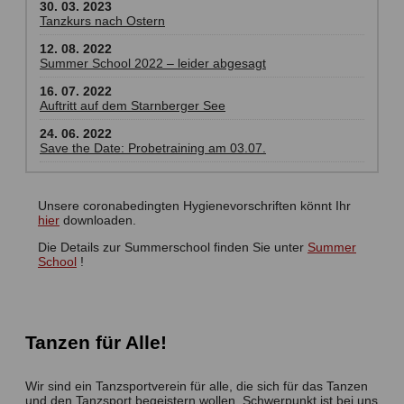
30. 03. 2023
Tanzkurs nach Ostern
12. 08. 2022
Summer School 2022 – leider abgesagt
16. 07. 2022
Auftritt auf dem Starnberger See
24. 06. 2022
Save the Date: Probetraining am 03.07.
30. 05. 2022
Musikvideo
Unsere coronabedingten Hygienevorschriften könnt Ihr
26. 05. 2022
hier
downloaden.
Neue Trainingsjacken
Die Details zur Summerschool finden Sie unter
Summer
20. 12. 2021
School
!
Aktueller Trainingsbetrieb
01. 11. 2020
Erneut kein Training – aktuelle Infos
Tanzen für Alle!
28. 07. 2020
Summer School 2020 enfällt
Wir sind ein Tanzsportverein für alle, die sich für das Tanzen
04. 07. 2020
und den Tanzsport begeistern wollen. Schwerpunkt ist bei uns
Metropol Trainingsmaske